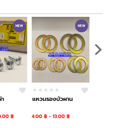
NEW
NEW
่า
แหวนรองบัวผาน
สกรูหกเหลี่ยมช
0.00 ฿
4.00 ฿ - 13.00 ฿
3.22 ฿ - 33.99