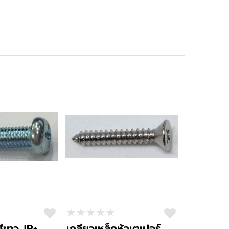
ีขาว JP+
เกลียวเหล็กหัวเตเปอร์