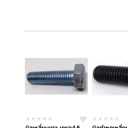
มิลเหลี่ยมขาว เกรด4.6
มิลดำหกเหลี่ย