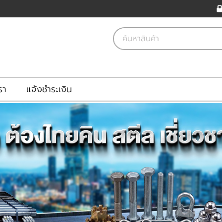
รา
แจ้งชำระเงิน