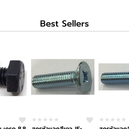
Best Sellers
ม เกรด 8.8
สกรูหัวแฉกสีขาว JF+
สกรูหัวแฉกส