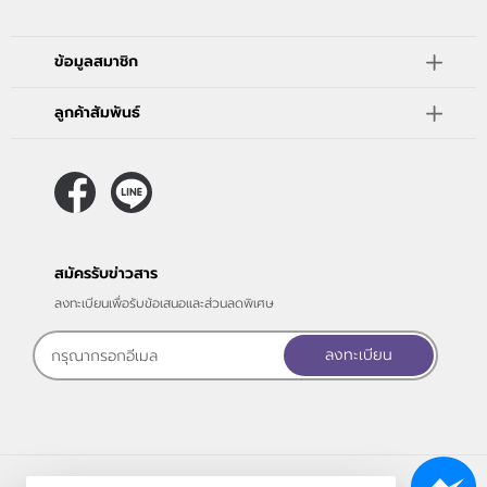
ข้อมูลสมาชิก
ลูกค้าสัมพันธ์
สมัครรับข่าวสาร
ลงทะเบียนเพื่อรับข้อเสนอและส่วนลดพิเศษ
ลงทะเบียน