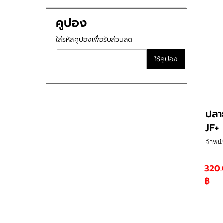
คูปอง
ใส่รหัสคูปองเพื่อรับส่วนลด
ใช้คูปอง
ปลา
JF+
จำหน่
320.
฿