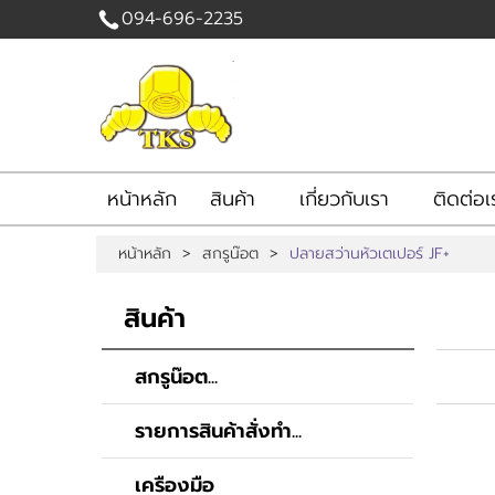
094-696-2235
เข้าสู่
ระบบ
|
สมัคร
สมาชิก
หน้าหลัก
สินค้า
เกี่ยวกับเรา
ติดต่อเ
สินค้าที่สนใจ
( 0 )
หน้าหลัก
>
สกรูน๊อต
>
ปลายสว่านหัวเตเปอร์ JF+
หน้าหลัก
สินค้า
เกี่ยวกับเรา
สินค้า
ติดต่อเรา
แจ้งชำระเงิน
สกรูน๊อต...
รายการสินค้าสั่งทำ...
เครืองมือ