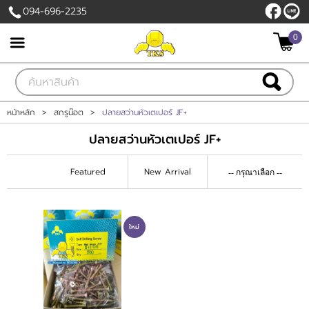
094-696-2235
0
เข้าสู่ระบบ
สมัครสมาชิก
สินค้าที่สนใจ
( 0 )
หน้าหลัก
>
สกรูน๊อต
>
ปลายสว่านหัวเตเปอร์ JF+
ปลายสว่านหัวเตเปอร์ JF+
หน้าหลัก
Featured
New Arrival
สินค้า
เกี่ยวกับเรา
ใหม่
ติดต่อเรา
แจ้งชำระเงิน