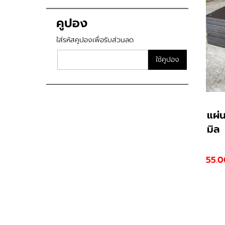
คูปอง
ใส่รหัสคูปองเพื่อรับส่วนลด
ใช้คูปอง
แผ่
มิล
55.0