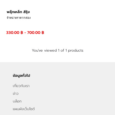
พลุ๊กเหล็ก สีรุ้ง
จำหน่ายราคา/กล่อง
330.00 ฿ - 700.00 ฿
You've viewed 1 of 1 products
ข้อมูลทั่วไป
เกี่ยวกับเรา
ข่าว
บล็อก
แผนผังเว็บไซต์