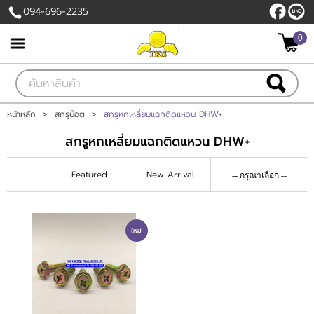
094-696-2235
0
เข้าสู่ระบบ
สมัครสมาชิก
สินค้าที่สนใจ
( 0 )
หน้าหลัก
>
สกรูน๊อต
>
สกรูหกเหลี่ยมแฉกติดแหวน DHW+
สกรูหกเหลี่ยมแฉกติดแหวน DHW+
หน้าหลัก
Featured
New Arrival
สินค้า
เกี่ยวกับเรา
ใหม่
ติดต่อเรา
แจ้งชำระเงิน