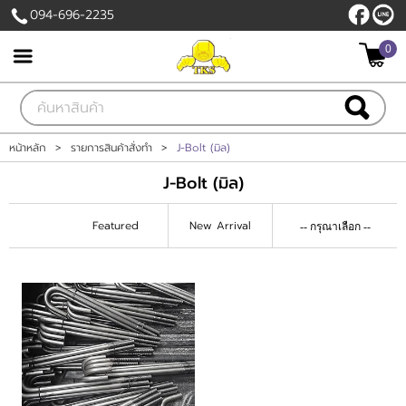
094-696-2235
0
เข้าสู่ระบบ
สมัครสมาชิก
สินค้าที่สนใจ
( 0 )
หน้าหลัก
>
รายการสินค้าสั่งทำ
>
J-Bolt (มิล)
J-Bolt (มิล)
หน้าหลัก
Featured
New Arrival
สินค้า
เกี่ยวกับเรา
ติดต่อเรา
แจ้งชำระเงิน