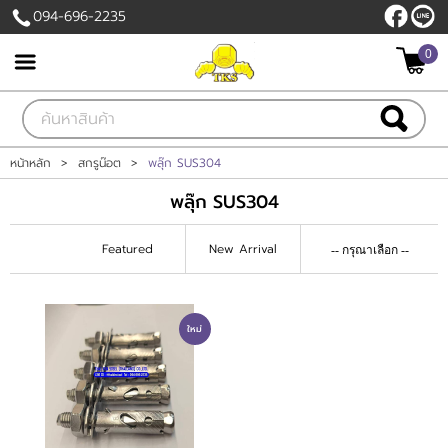
094-696-2235
0
เข้าสู่ระบบ
สมัครสมาชิก
สินค้าที่สนใจ
( 0 )
หน้าหลัก
>
สกรูน๊อต
>
พลุ๊ก SUS304
พลุ๊ก SUS304
หน้าหลัก
Featured
New Arrival
สินค้า
เกี่ยวกับเรา
ใหม่
ติดต่อเรา
แจ้งชำระเงิน