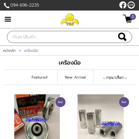
094-696-2235
0
เข้าสู่ระบบ
สมัครสมาชิก
สินค้าที่สนใจ
( 0 )
หน้าหลัก
>
เครืองมือ
เครืองมือ
หน้าหลัก
Featured
New Arrival
สินค้า
เกี่ยวกับเรา
ใหม่
ใหม่
ติดต่อเรา
แจ้งชำระเงิน